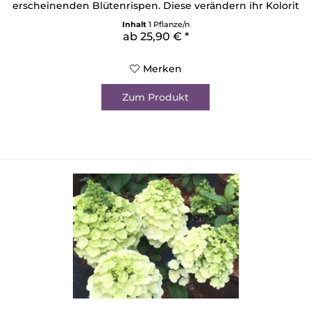
erscheinenden Blütenrispen. Diese verändern ihr Kolorit
im Laufe des Sommers über ein apartes Rosarot bis ins
Inhalt
1 Pflanze/n
tiefe Burgunderrot. Dabei ist sie recht klein bleibend und
ab 25,90 € *
sehr kompakt wachsend. So entpuppt sie sich als...
Merken
Zum Produkt