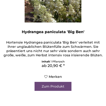
Hydrangea paniculata 'Big Ben'
Hortensie Hydrangea paniculata 'Big Ben' verleitet mit
ihrer unglaublichen Blütenfülle zum Schwärmen. Sie
präsentiert uns nicht nur sehr viele sondern auch sehr
große, weiße, zum Herbst intensiv rosa irisierende Blüten.
Am breiten, kegelförmigen Blütenstand sind viele
Inhalt
1 Pflanze/n
fruchtbare und einige sterile Blüten zu finden. Die
ab 20,90 € *
einzelnen Blüten können eine Größe von 45 cm
erreichen....
Merken
Zum Produkt