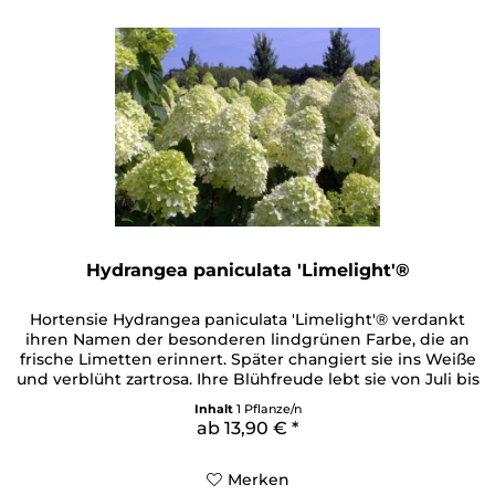
Hydrangea paniculata 'Limelight'®
Hortensie Hydrangea paniculata 'Limelight'® verdankt
ihren Namen der besonderen lindgrünen Farbe, die an
frische Limetten erinnert. Später changiert sie ins Weiße
und verblüht zartrosa. Ihre Blühfreude lebt sie von Juli bis
September voll aus und präsentiert stolz ihre bis zu 30 cm
Inhalt
1 Pflanze/n
großen Blütenrispen. Diese weisen einen breiten,
ab 13,90 € *
kegelförmigen und dichten Blütenstand auf,...
Merken