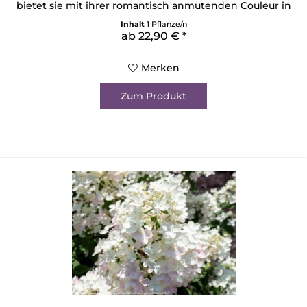
bietet sie mit ihrer romantisch anmutenden Couleur in
strahlendem Weiß und softem Pink einen geradezu
Inhalt
1 Pflanze/n
bezaubernden Anblick. Ihre großen Blüten thronen auf
ab 22,90 € *
starken Stängeln, trotzen Wind und Wetter und...
Merken
Zum Produkt