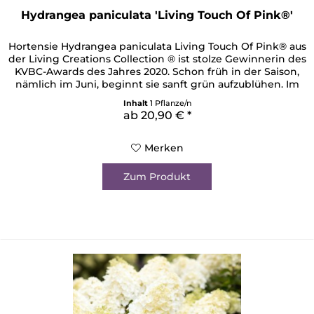
Hydrangea paniculata 'Living Touch Of Pink®'
Hortensie Hydrangea paniculata Living Touch Of Pink® aus
der Living Creations Collection ® ist stolze Gewinnerin des
KVBC-Awards des Jahres 2020. Schon früh in der Saison,
nämlich im Juni, beginnt sie sanft grün aufzublühen. Im
Laufe des Sommers changieren ihre aparten
Inhalt
1 Pflanze/n
Rispenblüten über ein strahlendes Weiß zu einem zarten
ab 20,90 € *
Rosaton. Mit Ihrem kompakten Habitus und einer Höhe...
Merken
Zum Produkt