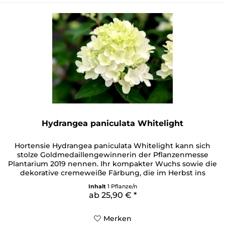
Hydrangea paniculata Whitelight
Hortensie Hydrangea paniculata Whitelight kann sich
stolze Goldmedaillengewinnerin der Pflanzenmesse
Plantarium 2019 nennen. Ihr kompakter Wuchs sowie die
dekorative cremeweiße Färbung, die im Herbst ins
Zartrosa verläuft, prädestinieren sie für einen
Inhalt
1 Pflanze/n
Solitäreinsatz im Pflanzkübel. Mit der Rispenhortensie
ab 25,90 € *
'Whitelight' können Sie Pflanzstellen, die Sie besonders
ins...
Merken