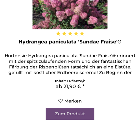
Hydrangea paniculata 'Sundae Fraise'®
Hortensie Hydrangea paniculata 'Sundae Fraise'® erinnert
mit der spitz zulaufenden Form und der fantastischen
Färbung der Rispenblüten tatsächlich an eine Eistüte,
gefüllt mit köstlicher Erdbeereiscreme! Zu Beginn der
Blüte im Juni dominiert ein cremiges Weiß, das nach und
Inhalt
1 Pflanze/n
nach in den rosaroten Erdbeerton changiert und so den
ab 21,90 € *
zweifarbigen Effekt inszeniert. Je nach Standort...
Merken
Zum Produkt