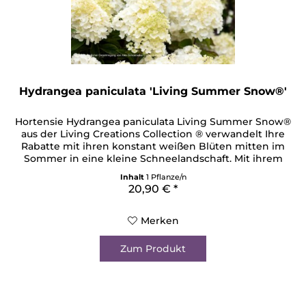
Hydrangea paniculata 'Living Summer Snow®'
Hortensie Hydrangea paniculata Living Summer Snow®
aus der Living Creations Collection ® verwandelt Ihre
Rabatte mit ihren konstant weißen Blüten mitten im
Sommer in eine kleine Schneelandschaft. Mit ihrem
Blühversprechen von 100 Tagen und ihrer guten
Inhalt
1 Pflanze/n
Winterhärte holen Sie sich eine qualitativ hochwertige
20,90 € *
Rispenhortensie in ihren Garten. Die großen Blütenrispen
verfügen über...
Merken
Zum Produkt