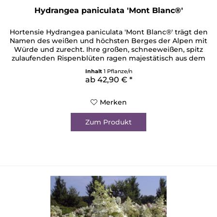
Hydrangea paniculata 'Mont Blanc®'
Hortensie Hydrangea paniculata 'Mont Blanc®' trägt den
Namen des weißen und höchsten Berges der Alpen mit
Würde und zurecht. Ihre großen, schneeweißen, spitz
zulaufenden Rispenblüten ragen majestätisch aus dem
grünen Laubgewand auf. Dabei ziert sie eine frischgrüne
Inhalt
1 Pflanze/n
Spitze. Sie punktet mit reicher Blüte und stabilen Trieben.
ab 42,90 € *
Bei kompaktem Wuchs kann sie eine Höhe von bis zu...
Merken
Zum Produkt