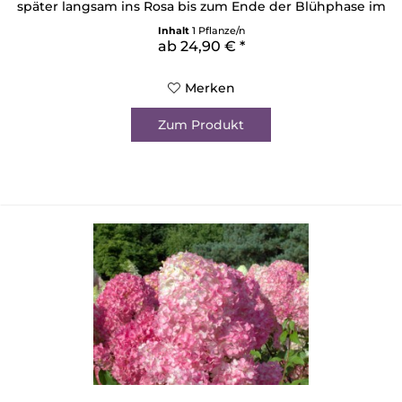
später langsam ins Rosa bis zum Ende der Blühphase im
September ein sattes Himbeerrot erstrahlt. Dabei weisen
Inhalt
1 Pflanze/n
die Rispen eine Größe von 35 - 40 cm auf. Einen
ab 24,90 € *
wunderbaren Kontrast zu den farbprächtigen, großen
Rispen...
Merken
Zum Produkt