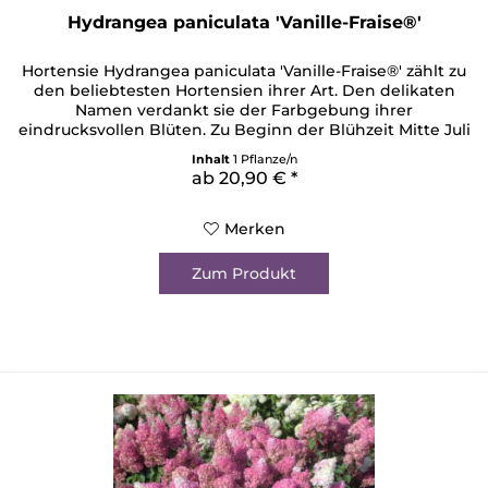
Hydrangea paniculata 'Vanille-Fraise®'
Hortensie Hydrangea paniculata 'Vanille-Fraise®' zählt zu
den beliebtesten Hortensien ihrer Art. Den delikaten
Namen verdankt sie der Farbgebung ihrer
eindrucksvollen Blüten. Zu Beginn der Blühzeit Mitte Juli
changieren sie creme-/vanillefarbig mit zartrosa und
Inhalt
1 Pflanze/n
gehen nach und nach über in ein immer kräftiger
ab 20,90 € *
werdendes Rosa, bis sie sich zum Ende des Herbstes in
einem...
Merken
Zum Produkt