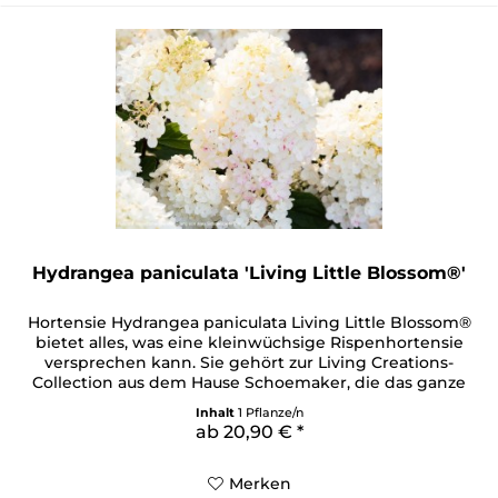
Hydrangea paniculata 'Living Little Blossom®'
Hortensie Hydrangea paniculata Living Little Blossom®
bietet alles, was eine kleinwüchsige Rispenhortensie
versprechen kann. Sie gehört zur Living Creations-
Collection aus dem Hause Schoemaker, die das ganze
Know-how einer langjährigen Züchtererfahrung
Inhalt
1 Pflanze/n
genießen darf. Ihr Wuchs baut schön kompakt auf, ihre
ab 20,90 € *
Stängel weisen eine besondere Stärke auf und ihre
Färbung besticht mit...
Merken